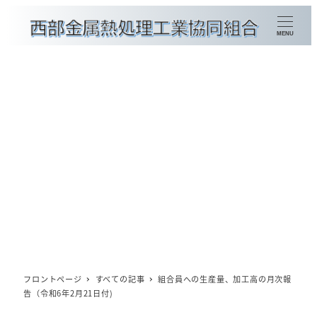
メ
イ
MENU
ン
コ
ン
金属熱処理加工種別検索
テ
ン
組合員企業一覧
ツ
賛助会員企業一覧
へ
移
会員情報の更新
動
概要
理事長挨拶
フロントページ
すべての記事
組合員への生産量、加工高の月次報
告（令和6年2月21日付)
委員会