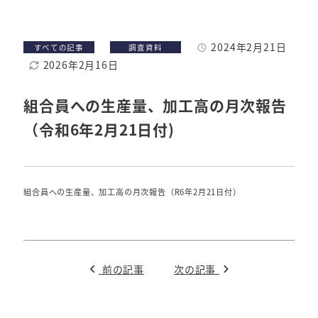
各年度の事業概要
2024年2月21日
カテゴリー
カテゴリー
すべての記事
調査資料
セミナー・講習会などの開催案内
投稿日
2026年2月16日
更新日
技術セミナー・講習会のご紹介
組合員への生産量、加工高の月次報告
行事案内
（令和6年2月21日付)
年度行事予定
組合員への生産量、加工高の月次報告（R6年2月21日付）
ダウンロード
前の記事
次の記事