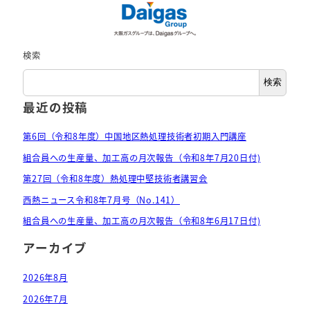
各年度の事業概要
セミナー・講習会などの開催案内
検索
技術セミナー・講習会のご紹介
検索
最近の投稿
行事案内
第6回（令和8年度）中国地区熱処理技術者初期入門講座
年度行事予定
組合員への生産量、加工高の月次報告（令和8年7月20日付)
第27回（令和8年度）熱処理中堅技術者講習会
西熱ニュース令和8年7月号（No.141）
組合員への生産量、加工高の月次報告（令和8年6月17日付)
アーカイブ
2026年8月
2026年7月