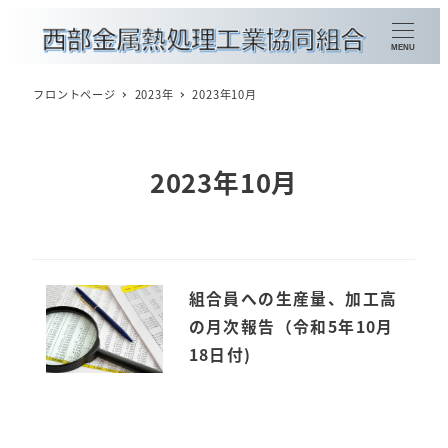
メ
イ
MENU
ン
コ
フロントページ
2023年
2023年10月
ン
金属熱処理加工種別検索
テ
ン
2023年10月
組合員企業一覧
ツ
賛助会員企業一覧
へ
移
会員情報の更新
動
組合員への生産量、加工高
の月次報告（令和5年10月
概要
18日付)
理事長挨拶
委員会