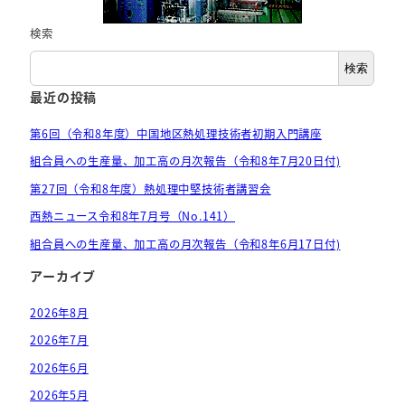
各年度の事業概要
検索
セミナー・講習会などの開催案内
検索
最近の投稿
技術セミナー・講習会のご紹介
第6回（令和8年度）中国地区熱処理技術者初期入門講座
行事案内
組合員への生産量、加工高の月次報告（令和8年7月20日付)
年度行事予定
第27回（令和8年度）熱処理中堅技術者講習会
西熱ニュース令和8年7月号（No.141）
組合員への生産量、加工高の月次報告（令和8年6月17日付)
アーカイブ
2026年8月
2026年7月
2026年6月
2026年5月