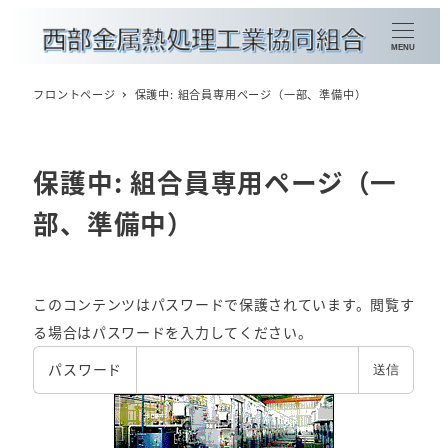
メ
イ
MENU
ン
コ
フロントページ
保護中: 組合員専用ページ（一部、準備中）
ン
金属熱処理加工種別検索
テ
ン
保護中: 組合員専用ページ（一
組合員企業一覧
ツ
賛助会員企業一覧
部、準備中）
へ
移
会員情報の更新
動
このコンテンツはパスワードで保護されています。閲覧す
る場合はパスワードを入力してください。
概要
パスワード
理事長挨拶
委員会