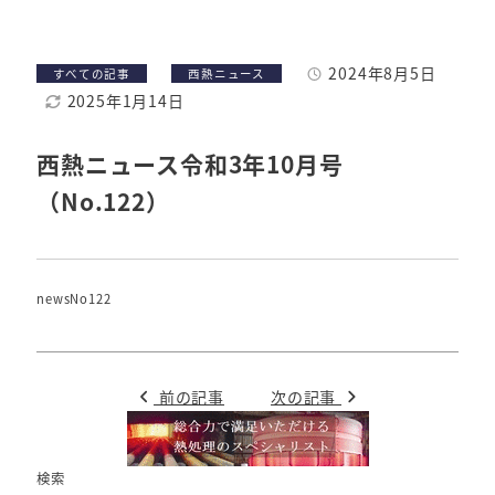
各年度の事業概要
2024年8月5日
カテゴリー
カテゴリー
すべての記事
西熱ニュース
セミナー・講習会などの開催案内
投稿日
2025年1月14日
更新日
技術セミナー・講習会のご紹介
西熱ニュース令和3年10月号
行事案内
（No.122）
年度行事予定
newsNo122
ダウンロード
前の記事
次の記事
検索