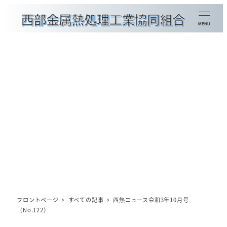
メ
イ
MENU
ン
コ
ン
金属熱処理加工種別検索
テ
ン
組合員企業一覧
ツ
賛助会員企業一覧
へ
移
会員情報の更新
動
概要
理事長挨拶
フロントページ
すべての記事
西熱ニュース令和3年10月号
（No.122）
委員会