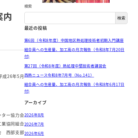
検索
案内
検索
最近の投稿
第6回（令和8年度）中国地区熱処理技術者初期入門講座
組合員への生産量、加工高の月次報告（令和8年7月20日
付)
第27回（令和8年度）熱処理中堅技術者講習会
西熱ニュース令和8年7月号（No.141）
平成26年5月
組合員への生産量、加工高の月次報告（令和8年6月17日
付)
アーカイブ
ンター協力会
2026年8月
工業協同組合
2026年7月
会 西部支部
2026年6月