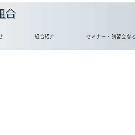
せ
組合紹介
セミナー・講習会な
金属熱処理加工種別検索
組合員企業一覧
賛助会員企業一覧
会員情報の更新
概要
理事長挨拶
委員会