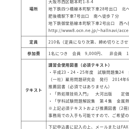
大阪市西区靭本町1-8-4
場所
地下鉄四つ橋線本町駅下車28号出口 北
肥後橋駅下車7号出口 南へ徒歩７分
地下鉄御堂筋線本町駅下車2号出口 西へ
http://www8.ocn.ne.jp/~hallnavi/acc
定員
210名（定員になり次第、締め切りとさ
参加費
1名につき 会員 9,000円、 非会員 13
講習会使用図書（必須テキスト）
・平成23・24・25年度 試験問題集24
（一社）雇用問題研究会 発行 2014年6月
推薦図書（必須ではありません）
テキスト
・「熱処理技術入門」 大河出版 定価4,
・「学科試験問題解説集 第４集 金属熱
※上記必須テキストおよび推薦図書（2冊
事務局での入手も可能ですので、ご希望
下記申込書に記入の上、メールまたはFA