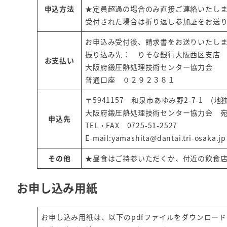
申込方法
★定員超過の場合のみ直接ご連絡いたし
受付された場合は折り返し参加証をお送
お申込み受付後、請求書をお送りいたし
振り込み先： りそな銀行大阪西区支店
お支払い
大阪府鍛圧熱処理技術センター協力会
普通口座 ０２９２３８１
〒5941157 和泉市あゆみ野2-7-1 
大阪府鍛圧熱処理技術センター協力会 
申込先
TEL・FAX 0725-51-2527
E-mail:yamashita@dantai.tri-osaka.jp
その他
★昼食はご持参いただくか、付近の飲食
お申し込み用紙
お申し込み用紙は、以下のpdfファイルをダウンロー