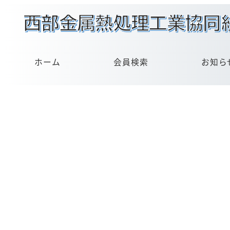
メ
イ
ン
コ
ン
ホーム
会員検索
お知ら
テ
ン
ツ
へ
移
動