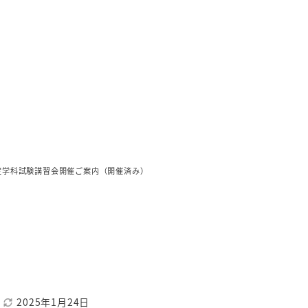
各年度の事業概要
セミナー・講習会などの開催案内
技術セミナー・講習会のご紹介
行事案内
年度行事予定
検定学科試験講習会開催ご案内（開催済み）
2025年1月24日