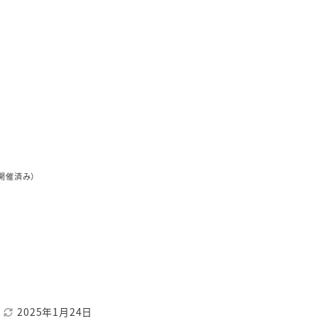
各年度の事業概要
セミナー・講習会などの開催案内
技術セミナー・講習会のご紹介
行事案内
年度行事予定
開催済み）
2025年1月24日