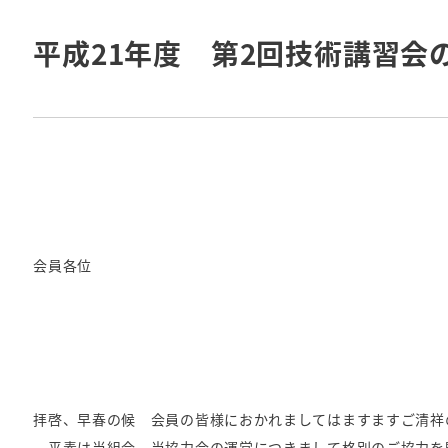
投稿日
平成21年度 第2回技術講習会
会員各位
拝啓、早春の候 会員の皆様におかれましてはますますご清祥
平素は当組合、当協力会の運営につきまして格別のご協力を