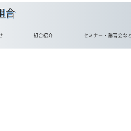
せ
組合紹介
セミナー・講習会な
金属熱処理加工種別検索
組合員企業一覧
賛助会員企業一覧
会員情報の更新
概要
理事長挨拶
委員会