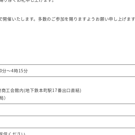
で開催いたします。多数のご参加を賜りますようお願い申し上げま
0分～4時15分
阪府商工会館内(地下鉄本町駅17番出口直結)
務局）
返信ください