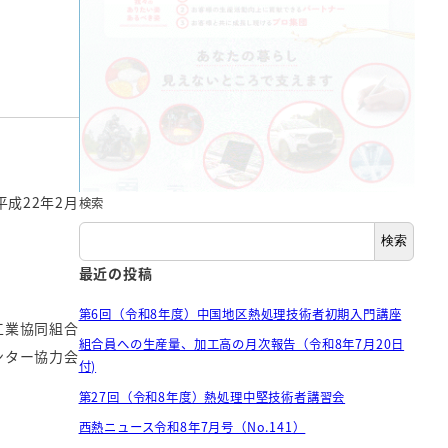
平成22年2月
検索
検索
最近の投稿
第6回（令和8年度）中国地区熱処理技術者初期入門講座
工業協同組合
組合員への生産量、加工高の月次報告（令和8年7月20日
ンター協力会
付)
第27回（令和8年度）熱処理中堅技術者講習会
西熱ニュース令和8年7月号（No.141）