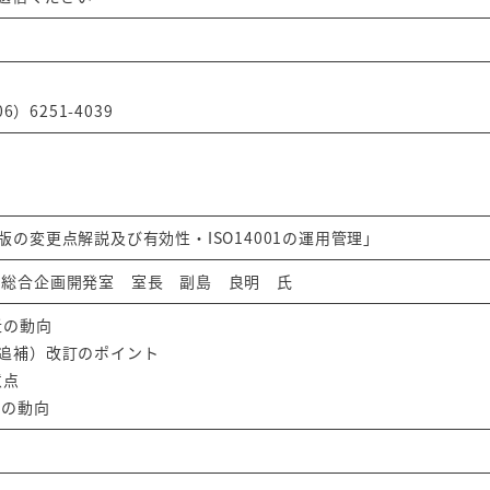
6）6251-4039
08年版の変更点解説及び有効性・ISO14001の運用管理」
 総合企画開発室 室長 副島 良明 氏
近の動向
08（追補）改訂のポイント
意点
近の動向