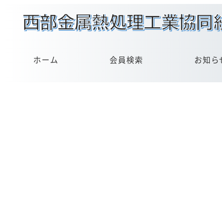
メ
イ
ン
コ
ン
ホーム
会員検索
お知ら
テ
ン
ツ
へ
移
動