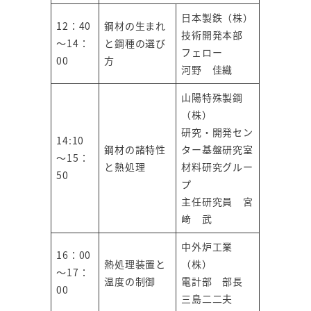
日本製鉄（株）
12：40
鋼材の生まれ
技術開発本部
～14：
と鋼種の選び
フェロー
00
方
河野 佳織
山陽特殊製鋼
（株）
研究・開発セン
14:10
鋼材の諸特性
ター基盤研究室
～15：
と熱処理
材料研究グルー
50
プ
主任研究員 宮
﨑 武
中外炉工業
16：00
熱処理装置と
（株）
～17：
温度の制御
電計部 部長
00
三島二二夫