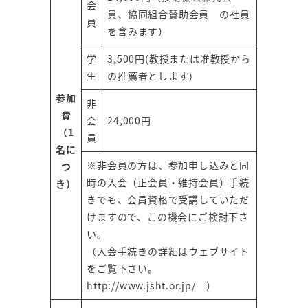
会
員、協同組合賛助会員 の社員
員
を含みます）
学
3,500円(教授または准教授から
生
の推薦者とします)
参加
非
費
会
24,000円
（1
員
名に
※非会員の方は、参加申し込みと同
つ
時の入会（正会員・維持会員）手続
き）
きでも、会員資格で受講していただ
けますので、この機会にご検討下さ
い。
（入会手続きの詳細はウェブサイト
をご覧下さい。
http://www.jsht.or.jp/
）