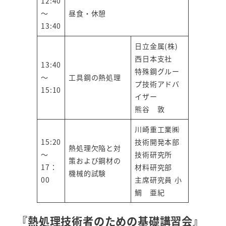
12:40
～
昼食・休憩
13:40
日立金属(株)
西日本支社
13:40
特殊鋼グルー
～
工具鋼の熱処理
プ技術アドバ
15:10
イザー
熊谷 敦
川崎重工業㈱
15:20
技術開発本部
熱処理欠陥と対
～
技術研究所
策および鋼材の
17：
材料研究部
機械的試験
00
主席研究員 小
鯛 亜紀
『熱処理技術者のための基礎講習会』