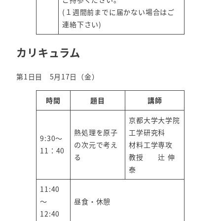
(１週間前までに届かない場合はご
連絡下さい)
カリキュラム
第1日目 5月17日（金）
時間
題目
講師
京都大学大学院
熱処理を原子
工学研究科
9:30～
の次元で考え
材料工学専攻
11：40
る
教授 辻 伸
泰
11:40
～
昼食・休憩
12:40