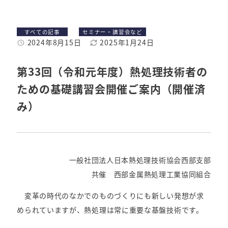
各年度の事業概要
カテゴリー
カテゴリー
すべての記事
セミナー・講習会など
セミナー・講習会などの開催案内
2024年8月15日
2025年1月24日
投稿日
更新日
技術セミナー・講習会のご紹介
第33回（令和元年度）熱処理技術者の
行事案内
ための基礎講習会開催ご案内（開催済
み）
年度行事予定
一般社団法人日本熱処理技術協会西部支部
共催 西部金属熱処理工業協同組合
変革の時代のなかでのものづくりにも新しい発想が求
められていますが、熱処理は常に重要な基盤技術です。