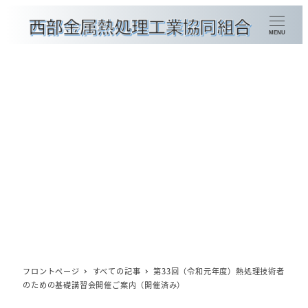
メ
イ
MENU
ン
コ
ン
金属熱処理加工種別検索
テ
ン
組合員企業一覧
ツ
賛助会員企業一覧
へ
移
会員情報の更新
動
概要
理事長挨拶
フロントページ
すべての記事
第33回（令和元年度）熱処理技術者
のための基礎講習会開催ご案内（開催済み）
委員会