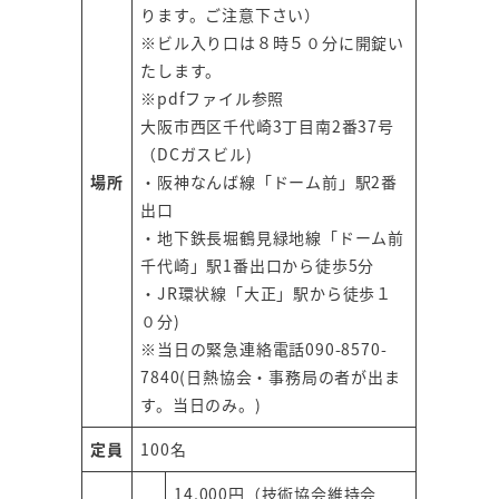
ります。ご注意下さい）
※ビル入り口は８時５０分に開錠い
たします。
※
pdfファイル
参照
大阪市西区千代崎3丁目南2番37号
（DCガスビル)
場所
・阪神なんば線「ドーム前」駅2番
出口
・地下鉄長堀鶴見緑地線「ドーム前
千代崎」駅1番出口から徒歩5分
・JR環状線「大正」駅から徒歩１
０分)
※当日の緊急連絡電話090-8570-
7840(日熱協会・事務局の者が出ま
す。当日のみ。)
定員
100名
14,000円（技術協会維持会