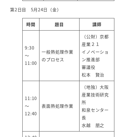
第2日目 5月24日（金）
時間
題目
講師
（公財）京都
産業２１
9:30
一般熱処理作業
イノベーショ
～
のプロセス
ン推進部
11:00
審議役
松本 賢治
（地独）大阪
産業技術研究
11:10
所
～
表面熱処理作業
和泉センター
12:40
長
水越 朋之