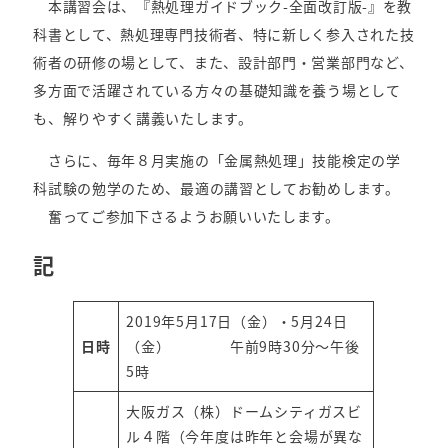
本講習会は、『熱処理ガイドブック-全面改訂版-』を教
科書として、熱処理専門技術者、特に新しく参入された技
術者の研修の場として、また、設計部門・営業部門など、
多方面で活躍されている方々の基礎知識を養う場として
も、解りやすく講義いたします。
さらに、毎年８月実施の「金属熱処理」技能検定の学
科試験の勉学のため、最適の講習としてお勧めします。
奮ってご参加下さるようお願いいたします。
記
2019年5月17日（金）・5月24日
日時
（金） 午前9時30分～午後
5時
大阪ガス（株）ドームシティガスビ
ル４階（今年度は昨年と会場が異な