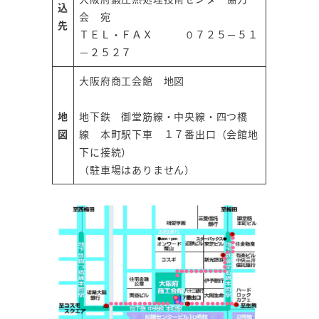
込
会 宛
先
ＴＥＬ・ＦＡＸ ０７２５－５１
－２５２７
大阪府商工会館 地図
地
地下鉄 御堂筋線・中央線・四つ橋
図
線 本町駅下車 １７番出口（会館地
下に接続）
（駐車場はありません）