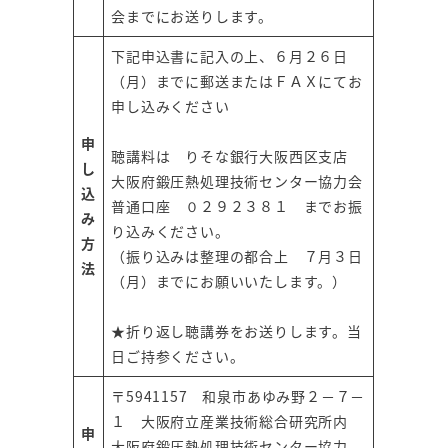
会までにお送りします。
下記申込書に記入の上、６月２６日
（月）までに郵送またはＦＡＸにてお
申し込みください
申
聴講料は りそな銀行大阪西区支店
し
大阪府鍛圧熱処理技術センター協力会
込
普通口座 ０２９２３８１ までお振
み
り込みください。
方
（振り込みは整理の都合上 ７月３日
法
（月）までにお願いいたします。）
★折り返し聴講券をお送りします。当
日ご持参ください。
〒5941157 和泉市あゆみ野２－７－
１ 大阪府立産業技術総合研究所内
申
大阪府鍛圧熱処理技術センター協力