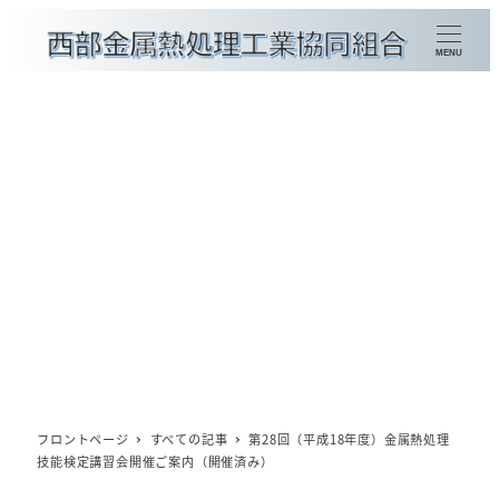
メ
イ
MENU
ン
コ
ン
金属熱処理加工種別検索
テ
ン
組合員企業一覧
ツ
賛助会員企業一覧
へ
移
会員情報の更新
動
概要
理事長挨拶
フロントページ
すべての記事
第28回（平成18年度）金属熱処理
技能検定講習会開催ご案内（開催済み）
委員会