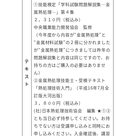
①技能検定「学科試験問題解説集―金
属熱処理―」第４集
２，３１０円（税込み）
中央職業能力開発協会 監修
（今年度から内容が“金属熱処理”と
“金属材料試験”の２冊に分かれました
が“金属熱処理”につきましては昨年の
問題解説集と内容は同じですので、お
テ
持ちの方はご購入の必要はありませ
キ
ん）
ス
②金属熱処理技能士・受検テキスト
ト
「熱処理技術入門」（平成16年7月全
訂版大河出版）
３，８００円（税込み）
(社)日本熱処理技術協会 編集 ★①②
とも当日必ず持参してください。お持
ちでない方は受講申し込みと同時にお
申し込みください。入金確認後、講習