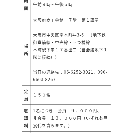
時
午前９時～午後５時
間
大阪府商工会館 ７階 第１講堂
大阪市中央区南本町4-3-6 （地下鉄
御堂筋線・中央線・四つ橋線
場
本町駅下車１７番出口（当会館地下１
所
階に接続））
当日の連絡先：06-6252-3021、090-
6603-8267
定
１５０名
員
聴
1名につき 会員 ９，０００円、
講
非会員 １３，０００円（いずれも昼
料
食代を含みます。）