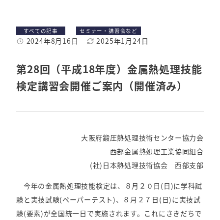
各年度の事業概要
カテゴリー
カテゴリー
すべての記事
セミナー・講習会など
セミナー・講習会などの開催案内
2024年8月16日
2025年1月24日
投稿日
更新日
技術セミナー・講習会のご紹介
第28回（平成18年度）金属熱処理技能
行事案内
検定講習会開催ご案内（開催済み）
年度行事予定
大阪府鍛圧熱処理技術センター協力会
西部金属熱処理工業協同組合
(社)日本熱処理技術協会 西部支部
今年の金属熱処理技能検定は、８月２０日(日)に学科試
験と実技試験(ペーパーテスト)、８月２７日(日)に実技試
験(要素)が全国統一日で実施されます。これにさきだちで