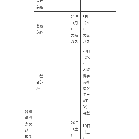
入門
講座
21日
8日
（月
（木
基礎
）
）
講座
大阪
大阪
ガス
ガス
28日
（水
）
大阪
中堅
科学
者講
技術
座
セン
ター
WE
B併
各種
用型
講習
26日
会及
10日
（土
び
（土
）
技能
）