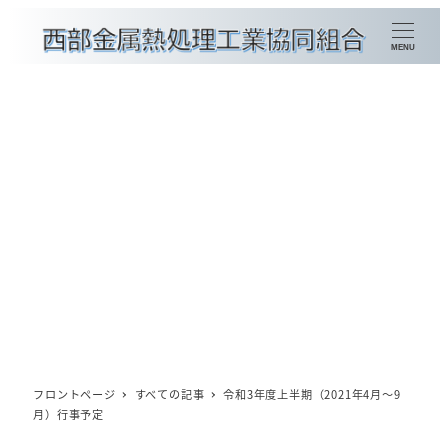
メ
イ
MENU
ン
コ
ン
金属熱処理加工種別検索
テ
ン
組合員企業一覧
ツ
賛助会員企業一覧
へ
移
会員情報の更新
動
概要
理事長挨拶
フロントページ
すべての記事
令和3年度上半期（2021年4月～9
月）行事予定
委員会