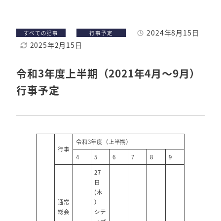
各年度の事業概要
2024年8月15日
カテゴリー
カテゴリー
すべての記事
行事予定
セミナー・講習会などの開催案内
投稿日
2025年2月15日
更新日
技術セミナー・講習会のご紹介
令和3年度上半期（2021年4月～9月）
行事案内
行事予定
年度行事予定
令和3年度（上半期）
行事
4
5
6
7
8
9
27
日
(木
通常
）
総会
シテ