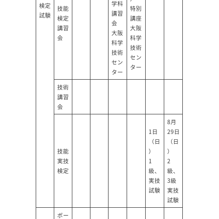
学科
検定
技能
特別
講習
試験
検定
講座
会
講習
大阪
大阪
会
科学
科学
技術
技術
セン
セン
ター
ター
技術
講習
会
8月
1日
29日
（日
（日
技能
）
）
実技
1
2
検定
級、
級、
実技
3級
試験
実技
試験
ボー