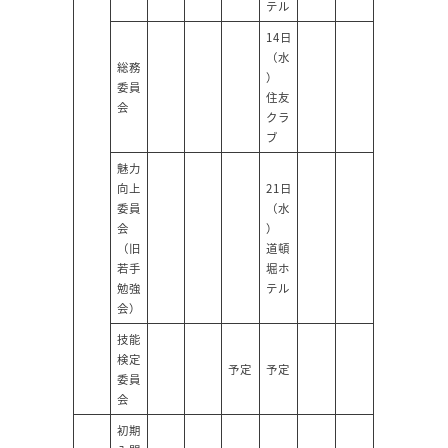
テル
14日
（水
総務
）
委員
住友
会
クラ
ブ
魅力
向上
21日
委員
（水
会
）
（旧
道頓
若手
堀ホ
勉強
テル
会）
技能
検定
予定
予定
委員
会
初期