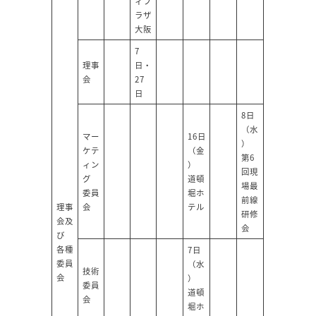
ィプ
ラザ
大阪
7
理事
日・
会
27
日
8日
（水
マー
16日
）
ケテ
（金
第6
ィン
）
回現
グ
道頓
場最
委員
堀ホ
前線
理事
会
テル
研修
会及
会
び
各種
7日
委員
（水
技術
会
）
委員
道頓
会
堀ホ