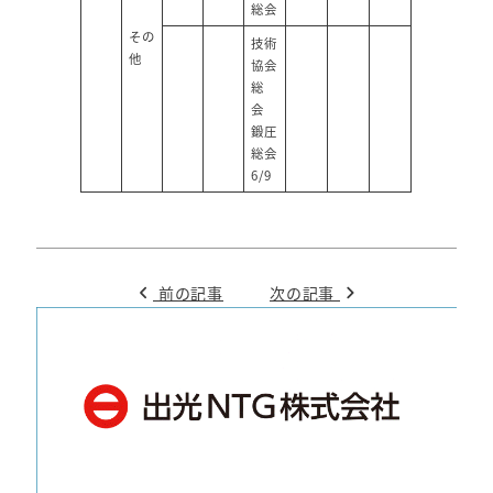
総会
その
技術
他
協会
総
会
鍛圧
総会
6/9
前の記事
次の記事