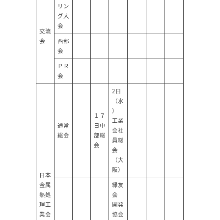
リン
グ大
会
交流
会
西部
会
ＰＲ
会
2日
（水
）
１７
工業
通常
日中
会社
総会
部総
員総
会
会
（大
阪）
日本
金属
緑友
熱処
会
理工
開発
業会
協会